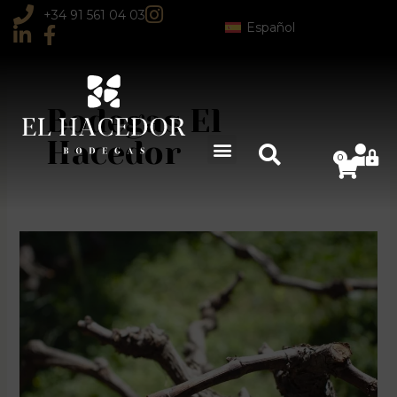
Ir
+34 91 561 04 03
Español
al
contenido
Bodegas El
Hacedor
0
Carrit
La
poda
de
invierno,
clave
para
el
viñedo